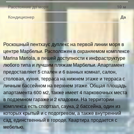
Расстояние до моря
10 м
Кондиционер
Да
Роскошный пентхаус дуплекс на первой линии моря в
центре Марбельи. Расположен в охраняемом комплексе
Marina Mariola, в пешей доступности к инфраструктуре
любого типа и лучшим пляжам Марбельи. Апартамент
предоставляет 5 спален и 6 ванных комнат, салон,
столовая, кухня, терраса на нижнем этаже и терраса с
личным бассейном на верхнем этаже. Общая площадь
апартамента 600 м2, также имеет 4 парковочных места
в подземном гараже и 2 кладовки. На территории
комплекса есть спортзал, сауна, 2 бассейна, один из
которых крытый и с подогревом, а также внутренний
сад, единственный в городе. Квартира продается с
мебелью.