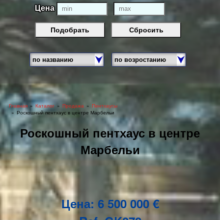
Цена
Подобрать
Сбросить
Главная
Каталог
Продажа
Пентхаусы
Роскошный пентхаус в центре Марбельи
Роскошный пентхаус в центре
Марбельи
Цена: 6 500 000 €