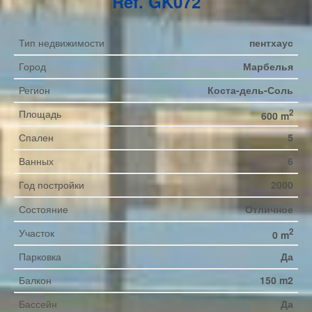
Ref. GK072
Тип недвижимости
пентхаус
Город
Марбелья
Регион
Коста-дель-Соль
Площадь
2
600 m
Спален
5
Ванных
6
Год постройки
2000
Состояние
Отличное
Участок
2
0 m
Парковка
Да
Балкон
150 m2
Бассейн
Да