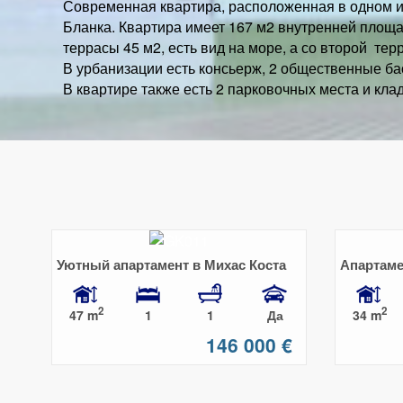
Современная квартира, расположенная в одном и
Бланка. Квартира имеет 167 м2 внутренней площа
террасы 45 м2, есть вид на море, а со второй терр
В урбанизации есть консьерж, 2 общественные ба
В квартире также есть 2 парковочных места и кла
Уютный апартамент в Михас Коста
Апартаме
первой л
2
2
47 m
34 m
1
1
Да
146 000 €