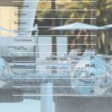
Площадь
2
226 m
Спален
2
Ванных
2
Год постройки
2005
Состояние
Отличное
Участок
2
0 m
Парковка
Да
Балкон
59 м2
Бассейн
Да
Расстояние до моря
1800 м
Кондиционер
Да