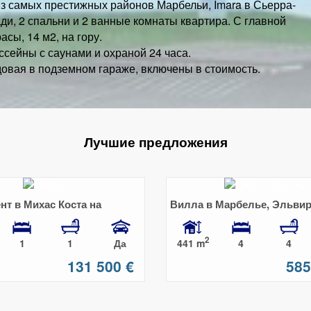
з самых престижных районов Марбельи, Imara в Сьерра-
ди, 2 спальни и 2 ванные комнаты квартира. С главной
асы, 14 м2, на гору.
ссейны с саунами и охраной 24 часа.
довая в подземном гараже, включены в стоимость.
Лучшие предложения
нт в Михас Коста на
Вилла в Марбелье, Эльвир
инии моря
Срочная продажа! Торг уме
2
441 m
1
1
Да
4
4
131 500 €
585