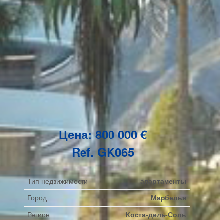
Цена: 800 000 €
Ref. GK065
Тип недвижимости
апартаменты
Город
Марбелья
Регион
Коста-дель-Соль