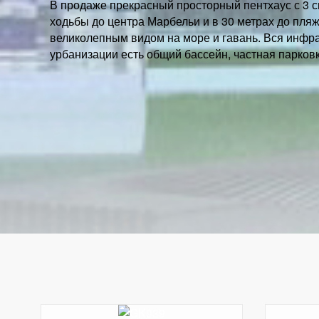
В продаже прекрасный просторный пентхаус с 3 с
ходьбы до центра Марбельи и в 30 метрах до пля
великолепным видом на море и гавань. Вся инфра
урбанизации есть общий бассейн, частная парковк