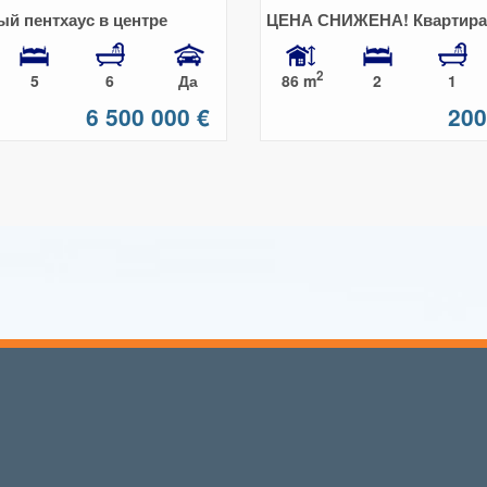
й пентхаус в центре
ЦЕНА СНИЖЕНА! Квартира 
и
спальнями в районе Elviria
2
86 m
5
6
Да
2
1
6 500 000 €
200