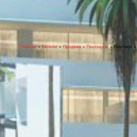
Главная
Каталог
Продажа
Пентхаусы
Пентхаус в