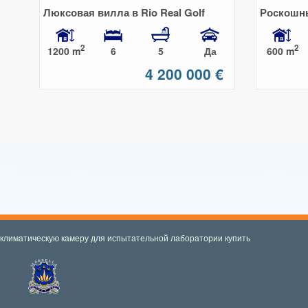
Люксовая вилла в Rio Real Golf
Роскошны
Марбель
2
2
1200 m
600 m
6
5
Да
4 200 000 €
климатическую камеру для испытательной лаборатории купить