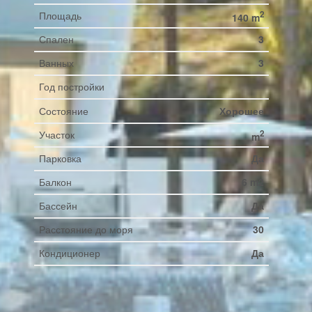
Площадь
2
140 m
Спален
3
Ванных
3
Год постройки
Состояние
Хорошее
Участок
2
m
Парковка
Да
Балкон
6 m2
Бассейн
Да
Расстояние до моря
30
Кондиционер
Да