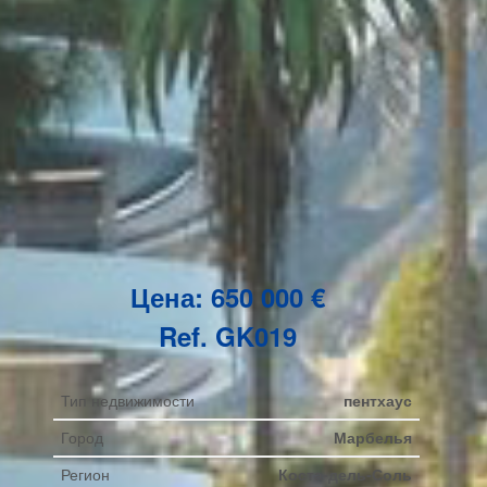
Цена: 650 000 €
Ref. GK019
Тип недвижимости
пентхаус
Город
Марбелья
Регион
Коста-дель-Соль