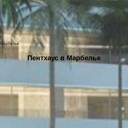
 Марбелье
Пентхаус в Марбелье