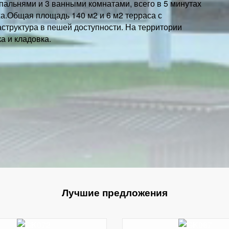
пальнями и 3 ванными комнатами, всего в 5 минутах
жа.Общая площадь 140 м2 и 6 м2 терраса с
структура в пешей доступности. На территории
а и кладовка.
Лучшие предложения